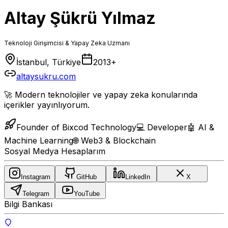
Altay Şükrü Yılmaz
Teknoloji Girişimcisi & Yapay Zeka Uzmanı
İstanbul, Türkiye
2013+
altaysukru.com
🚀 Modern teknolojiler ve
yapay zeka
konularında
içerikler yayınlıyorum.
Founder of Bixcod Technology
💻 Developer
🤖 AI &
Machine Learning
🌐 Web3 & Blockchain
Sosyal Medya Hesaplarım
Instagram
GitHub
LinkedIn
X
Telegram
YouTube
Bilgi Bankası